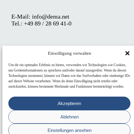
E-Mail: info@dema.net
Tel.: +49 89 / 28 69 41-0
AGB
Einwilligung verwalten
KARRIERE
Um dir ein optimales Erlebnis zu bieten, verwenden wir Technologien wie Cookies,
um Geräteinformationen zu speichern und/oder darauf zuzugreifen. Wenn du diesen
Technologien zustimmst, können wir Daten wie das Surfverhalten oder eindeutige IDs
IMPRESSUM
auf dieser Website verarbeiten. Wenn du deine Einwilligung nicht erteilst oder
zurückziehst, können bestimmte Merkmale und Funktionen beeinträchtigt werden.
DATENSCHUTZ
HINWEISE MELDEN (HinSchg)
Akzeptieren
Ablehnen
© 2025 DEMA Electronic AG
Einstellungen ansehen