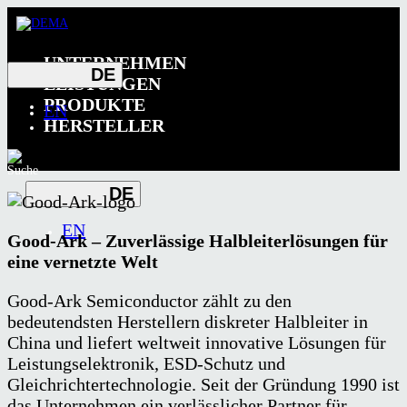
UNTERNEHMEN
DE
LEISTUNGEN
PRODUKTE
EN
HERSTELLER
DE
EN
Good-Ark – Zuverlässige Halbleiterlösungen für
eine vernetzte Welt
Good-Ark Semiconductor zählt zu den
bedeutendsten Herstellern diskreter Halbleiter in
China und liefert weltweit innovative Lösungen für
Leistungselektronik, ESD-Schutz und
Gleichrichtertechnologie. Seit der Gründung 1990 ist
das Unternehmen ein verlässlicher Partner für